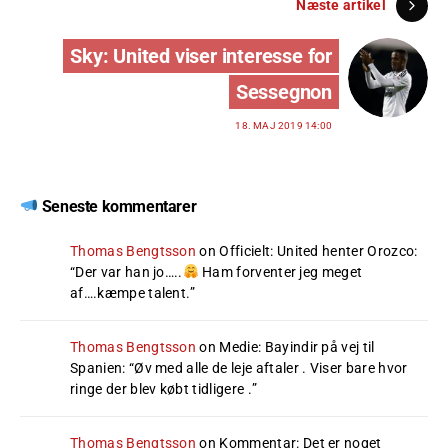
Næste artikel
Sky: United viser interesse for
Sessegnon
18. MAJ 2019 14:00
Seneste kommentarer
Thomas Bengtsson
on
Officielt: United henter Orozco
:
“
Der var han jo…..
Ham forventer jeg meget
af….kæmpe talent.
”
Thomas Bengtsson
on
Medie: Bayindir på vej til
Spanien
: “
Øv med alle de leje aftaler . Viser bare hvor
ringe der blev købt tidligere .
”
Thomas Bengtsson
on
Kommentar: Det er noget