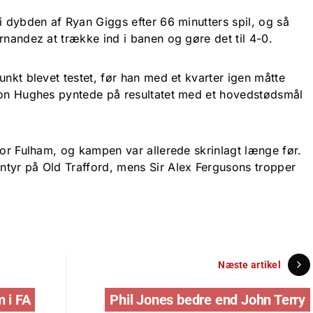
i dybden af Ryan Giggs efter 66 minutters spil, og så
rnandez at trække ind i banen og gøre det til 4-0.
unkt blevet testet, før han med et kvarter igen måtte
ron Hughes pyntede på resultatet med et hovedstødsmål
for Fulham, og kampen var allerede skrinlagt længe før.
tyr på Old Trafford, mens Sir Alex Fergusons tropper
Næste artikel
 i FA
Phil Jones bedre end John Terry