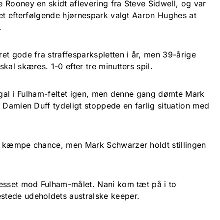
 Rooney en skidt aflevering fra Steve Sidwell, og var
det efterfølgende hjørnespark valgt Aaron Hughes at
t.
et gode fra straffesparkspletten i år, men 39-årige
kal skæres. 1-0 efter tre minutters spil.
n gal i Fulham-feltet igen, men denne gang dømte Mark
 Damien Duff tydeligt stoppede en farlig situation med
n kæmpe chance, men Mark Schwarzer holdt stillingen
esset mod Fulham-målet. Nani kom tæt på i to
stede udeholdets australske keeper.