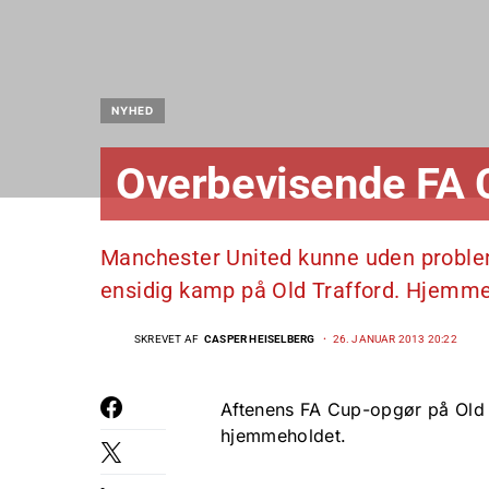
NYHED
Overbevisende FA
Manchester United kunne uden probleme
ensidig kamp på Old Trafford. Hjemme
SKREVET AF
CASPER HEISELBERG
26. JANUAR 2013 20:22
Aftenens FA Cup-opgør på Old T
hjemmeholdet.