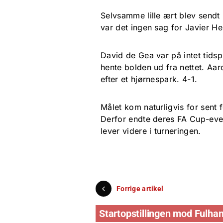
Selvsamme lille ært blev sendt 
var det ingen sag for Javier He
David de Gea var på intet tidsp
hente bolden ud fra nettet. Aa
efter et hjørnespark. 4-1.
Målet kom naturligvis for sent 
Derfor endte deres FA Cup-even
lever videre i turneringen.
Forrige artikel
Startopstillingen mod Fulham