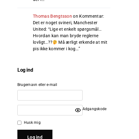
Thomas Bengtsson
on
Kommentar:
Det er noget svineri, Manchester
United
: “
Lige et enkelt spørgsmål…
Hvordan kan man bryde reglerne
lovligt…??
Må ærligt erkende at mit
pis ikke kommer i kog…
”
Log ind
Brugernavn eller e-mail
Adgangskode
Husk mig