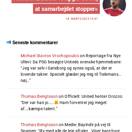
at samarbejdet stopper«
18. MARTS 2025 14:47
Seneste kommentarer
Michael Stavros Vrochopoulos
on
Reportage fra Nye
Ullevi: Da PSG besøgte Uniteds svenske hjemmebane
:
“
Jeg var selv i Gøteborg og synes også, at der er
lovende takter. Specielt glæder jeg mig til Tielemans…
nøj…
”
Thomas Bengtsson
on
Officielt: United henter Orozco
:
“
Der var han jo…..
Ham forventer jeg meget
af….kæmpe talent.
”
Thomas Bengtsson
on
Medie: Bayindir på vej til
Spanien
: “
Øv med alle de leje aftaler . Viser bare hvor