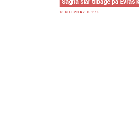
Sagna slår tilbage på Evras k
13. DECEMBER 2010 11:30