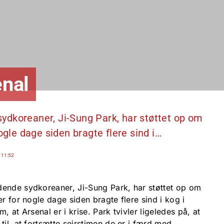
enal
ydkoreaner, Ji-Sung Park, har støttet op om
ogle dage siden bragte flere sind i…
 11:52
dende sydkoreaner, Ji-Sung Park, har støttet op om
er for nogle dage siden bragte flere sind i kog i
, at Arsenal er i krise. Park tvivler ligeledes på, at
til, at fortsætte sejrstimen de er i færd med.