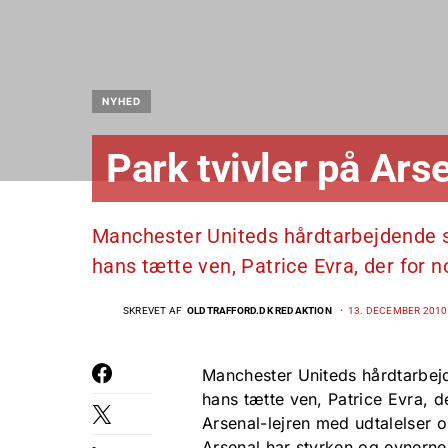
NYHED
Park tvivler på Ars
Manchester Uniteds hårdtarbejdende s
hans tætte ven, Patrice Evra, der for n
SKREVET AF
OLDTRAFFORD.DK REDAKTION
13. DECEMBER 2010
Manchester Uniteds hårdtarbej
hans tætte ven, Patrice Evra, d
Arsenal-lejren med udtalelser om
Arsenal har styrken og evnerne 