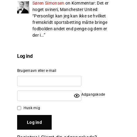
Søren Simonsen
on
Kommentar: Det er
noget svineri, Manchester United
:
“
Personligt kan jeg kan ikke se hvilket
fremskridt sportsbetting måtte bringe
fodbolden andet end penge og dem er
der i…
”
Log ind
Brugernavn eller e-mail
Adgangskode
Husk mig