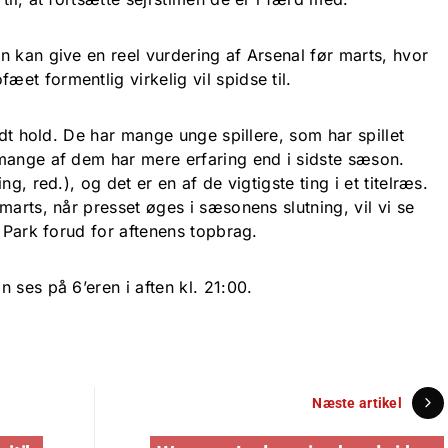
 kan give en reel vurdering af Arsenal før marts, hvor
t formentlig virkelig vil spidse til.
odt hold. De har mange unge spillere, som har spillet
mange af dem har mere erfaring end i sidste sæson.
g, red.), og det er en af de vigtigste ting i et titelræs.
marts, når presset øges i sæsonens slutning, vil vi se
g Park forud for aftenens topbrag.
 ses på 6’eren i aften kl. 21:00.
Næste artikel