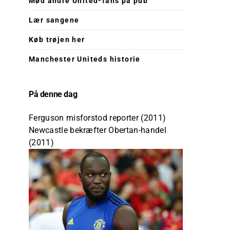
Mød andre United-fans på pub
Lær sangene
Køb trøjen her
Manchester Uniteds historie
På denne dag
Ferguson misforstod reporter (2011)
Newcastle bekræfter Obertan-handel
(2011)