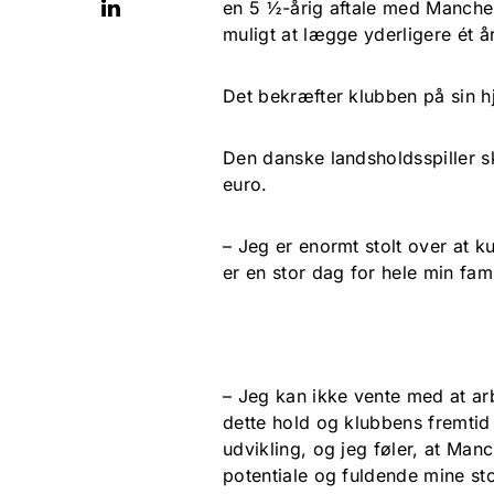
en 5 ½-årig aftale med Manches
muligt at lægge yderligere ét å
Det bekræfter klubben på sin 
Den danske landsholdsspiller ski
euro.
– Jeg er enormt stolt over at k
er en stor dag for hele min fami
– Jeg kan ikke vente med at a
dette hold og klubbens fremtid 
udvikling, og jeg føler, at Manc
potentiale og fuldende mine st