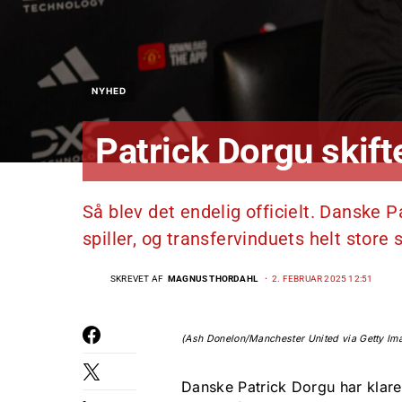
NYHED
Patrick Dorgu skift
Så blev det endelig officielt. Danske 
spiller, og transfervinduets helt store
SKREVET AF
MAGNUS THORDAHL
2. FEBRUAR 2025 12:51
(Ash Donelon/Manchester United via Getty Im
Danske Patrick Dorgu har klare