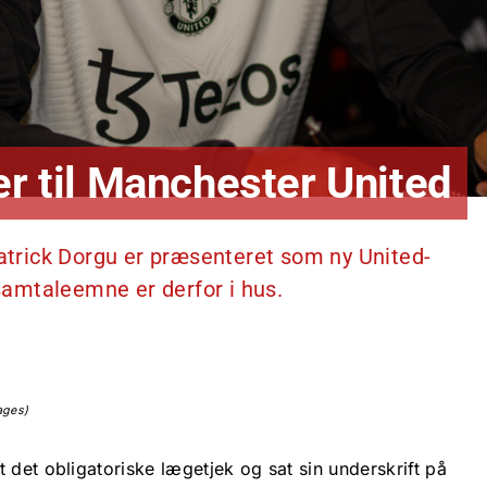
er til Manchester United
Patrick Dorgu er præsenteret som ny United-
 samtaleemne er derfor i hus.
ages)
t det obligatoriske lægetjek og
sat sin underskrift på