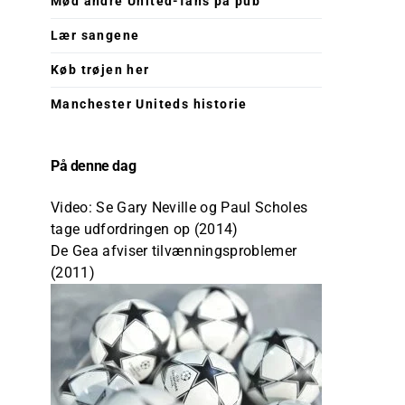
Mød andre United-fans på pub
Lær sangene
Køb trøjen her
Manchester Uniteds historie
På denne dag
Video: Se Gary Neville og Paul Scholes
tage udfordringen op (2014)
De Gea afviser tilvænningsproblemer
(2011)