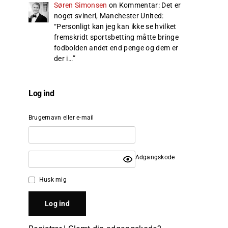
Søren Simonsen
on
Kommentar: Det er
noget svineri, Manchester United
:
“
Personligt kan jeg kan ikke se hvilket
fremskridt sportsbetting måtte bringe
fodbolden andet end penge og dem er
der i…
”
Log ind
Brugernavn eller e-mail
Adgangskode
Husk mig