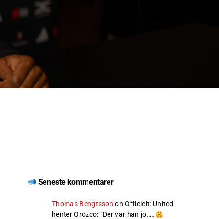
Seneste kommentarer
Thomas Bengtsson
on
Officielt: United
henter Orozco
: “
Der var han jo…..