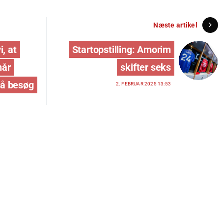
Næste artikel
, at
Startopstilling: Amorim
når
skifter seks
å besøg
2. FEBRUAR 2025 13:53