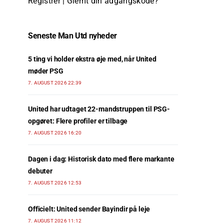
Registrer
|
Glemt din adgangskode?
Seneste Man Utd nyheder
5 ting vi holder ekstra øje med, når United
møder PSG
7. AUGUST 2026 22:39
United har udtaget 22-mandstruppen til PSG-
opgøret: Flere profiler er tilbage
7. AUGUST 2026 16:20
Dagen i dag: Historisk dato med flere markante
debuter
7. AUGUST 2026 12:53
Officielt: United sender Bayindir på leje
7. AUGUST 2026 11:12