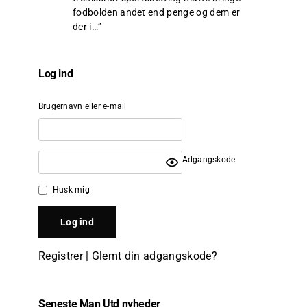
fodbolden andet end penge og dem er
der i…
”
Log ind
Brugernavn eller e-mail
Adgangskode
Husk mig
Registrer
|
Glemt din adgangskode?
Seneste Man Utd nyheder