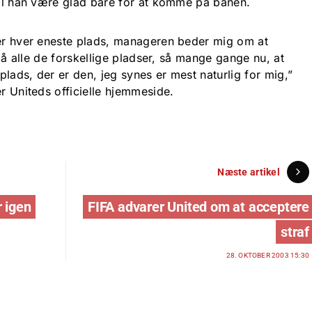
 vil han være glad bare for at komme på banen.
ker hver eneste plads, manageren beder mig om at
t på alle de forskellige pladser, så mange gange nu, at
 plads, der er den, jeg synes er mest naturlig for mig,”
er Uniteds officielle hjemmeside.
Næste artikel
 igen
FIFA advarer United om at acceptere
straf
28. OKTOBER 2003 15:30