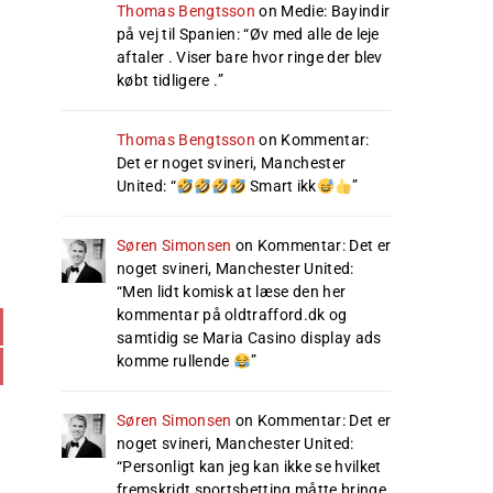
Thomas Bengtsson
on
Medie: Bayindir
på vej til Spanien
: “
Øv med alle de leje
aftaler . Viser bare hvor ringe der blev
købt tidligere .
”
Thomas Bengtsson
on
Kommentar:
Det er noget svineri, Manchester
United
: “
Smart ikk
”
Søren Simonsen
on
Kommentar: Det er
noget svineri, Manchester United
:
“
Men lidt komisk at læse den her
kommentar på oldtrafford.dk og
samtidig se Maria Casino display ads
komme rullende
”
Søren Simonsen
on
Kommentar: Det er
noget svineri, Manchester United
:
“
Personligt kan jeg kan ikke se hvilket
fremskridt sportsbetting måtte bringe