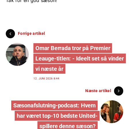
Tak for en god sæson!
Forrige artikel
Omar Berrada tror på Premier
Leauge-titlen: - Ideelt set så vinder
vi næste år
12. JUNI 2026 8:44
Næste artikel
Sæsonafslutning-podcast: Hvem
har været top-10 bedste United-
spillere denne sæson?