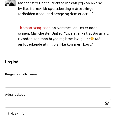
Manchester United
: “
Personligt kan jeg kan ikke se
hvilket fremskridt sportsbetting måtte bringe
fodbolden andet end penge og dem er der i…
”
Thomas Bengtsson
on
Kommentar: Det er noget
svineri, Manchester United
: “
Lige et enkelt spørgsmål…
Hvordan kan man bryde reglerne lovligt…??
Må
ærligt erkende at mit pis ikke kommer i kog…
”
Log ind
Brugernavn eller e-mail
Adgangskode
Husk mig