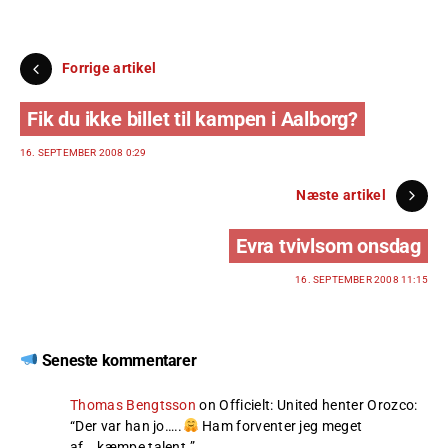
Forrige artikel
Fik du ikke billet til kampen i Aalborg?
16. SEPTEMBER 2008 0:29
Næste artikel
Evra tvivlsom onsdag
16. SEPTEMBER 2008 11:15
Seneste kommentarer
Thomas Bengtsson
on
Officielt: United henter Orozco
:
“
Der var han jo…..
Ham forventer jeg meget
af….kæmpe talent.
”