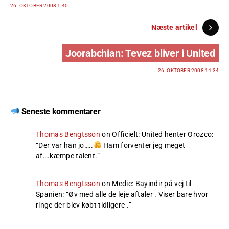
26. OKTOBER 2008 1:40
Næste artikel
Joorabchian: Tevez bliver i United
26. OKTOBER 2008 14:34
Seneste kommentarer
Thomas Bengtsson
on
Officielt: United henter Orozco
:
“
Der var han jo…..
Ham forventer jeg meget
af….kæmpe talent.
”
Thomas Bengtsson
on
Medie: Bayindir på vej til
Spanien
: “
Øv med alle de leje aftaler . Viser bare hvor
ringe der blev købt tidligere .
”