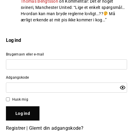
Thomas Bengtsson
on
Kommentar: Det er noget
svineri, Manchester United
: “
Lige et enkelt spørgsmål…
Hvordan kan man bryde reglerne lovligt…??
Må
ærligt erkende at mit pis ikke kommer i kog…
”
Log ind
Brugernavn eller e-mail
Adgangskode
Husk mig
Registrer
|
Glemt din adgangskode?