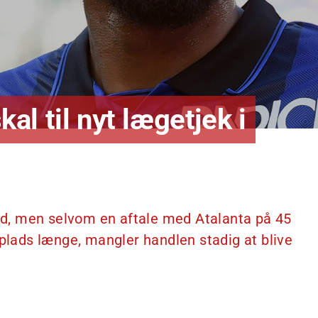
l til nyt lægetjek i
d, men selvom en aftale med Atalanta på 45
 plads længe, mangler handlen stadig at blive