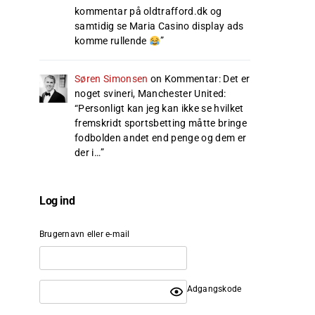
kommentar på oldtrafford.dk og
samtidig se Maria Casino display ads
komme rullende
”
Søren Simonsen
on
Kommentar: Det er
noget svineri, Manchester United
:
“
Personligt kan jeg kan ikke se hvilket
fremskridt sportsbetting måtte bringe
fodbolden andet end penge og dem er
der i…
”
Log ind
Brugernavn eller e-mail
Adgangskode