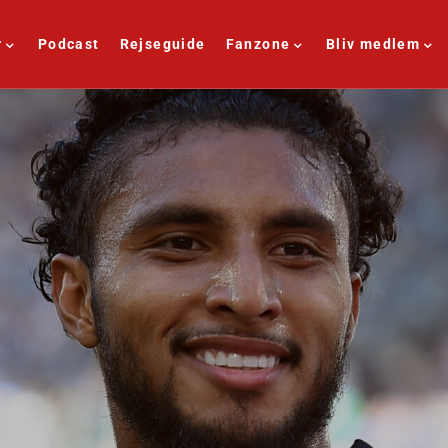
r
Podcast
Rejseguide
Fanzone
Bliv medlem