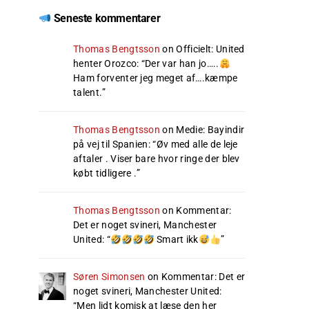
Seneste kommentarer
Thomas Bengtsson
on
Officielt: United
henter Orozco
: “
Der var han jo…..
Ham forventer jeg meget af….kæmpe
talent.
”
Thomas Bengtsson
on
Medie: Bayindir
på vej til Spanien
: “
Øv med alle de leje
aftaler . Viser bare hvor ringe der blev
købt tidligere .
”
Thomas Bengtsson
on
Kommentar:
Det er noget svineri, Manchester
United
: “
Smart ikk
”
Søren Simonsen
on
Kommentar: Det er
noget svineri, Manchester United
:
“
Men lidt komisk at læse den her