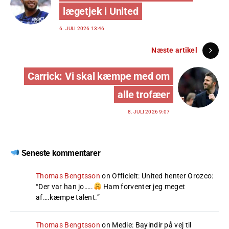
lægetjek i United
6. JULI 2026 13:46
Næste artikel
Carrick: Vi skal kæmpe med om
alle trofæer
8. JULI 2026 9:07
Seneste kommentarer
Thomas Bengtsson
on
Officielt: United henter Orozco
:
“
Der var han jo…..
Ham forventer jeg meget
af….kæmpe talent.
”
Thomas Bengtsson
on
Medie: Bayindir på vej til