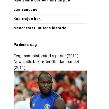
Mød andre United-fans på pub
Lær sangene
Køb trøjen her
Manchester Uniteds historie
På denne dag
Ferguson misforstod reporter (2011)
Newcastle bekræfter Obertan-handel
(2011)