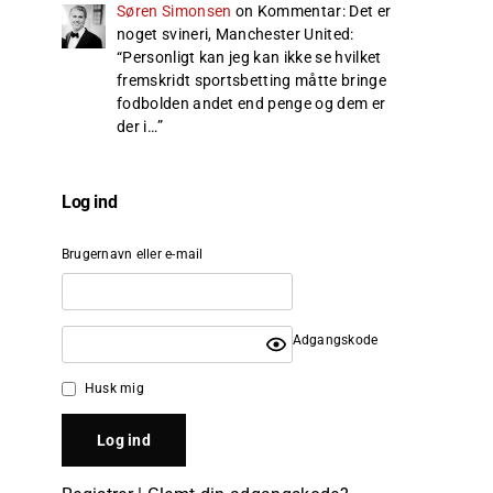
Søren Simonsen
on
Kommentar: Det er
noget svineri, Manchester United
:
“
Personligt kan jeg kan ikke se hvilket
fremskridt sportsbetting måtte bringe
fodbolden andet end penge og dem er
der i…
”
Log ind
Brugernavn eller e-mail
Adgangskode
Husk mig