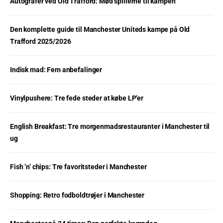
Autografer ved Old Trafford: Mød spillerne til kampen
Den komplette guide til Manchester Uniteds kampe på Old
Trafford 2025/2026
Indisk mad: Fem anbefalinger
Vinylpushere: Tre fede steder at købe LP’er
English Breakfast: Tre morgenmadsrestauranter i Manchester til
ug
Fish ’n’ chips: Tre favoritsteder i Manchester
Shopping: Retro fodboldtrøjer i Manchester