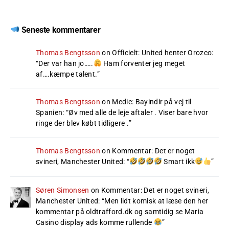
Seneste kommentarer
Thomas Bengtsson
on
Officielt: United henter Orozco
:
“
Der var han jo…..
Ham forventer jeg meget
af….kæmpe talent.
”
Thomas Bengtsson
on
Medie: Bayindir på vej til
Spanien
: “
Øv med alle de leje aftaler . Viser bare hvor
ringe der blev købt tidligere .
”
Thomas Bengtsson
on
Kommentar: Det er noget
svineri, Manchester United
: “
Smart ikk
”
Søren Simonsen
on
Kommentar: Det er noget svineri,
Manchester United
: “
Men lidt komisk at læse den her
kommentar på oldtrafford.dk og samtidig se Maria
Casino display ads komme rullende
”