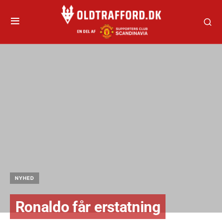
NYHED
Ronaldo får erstatning