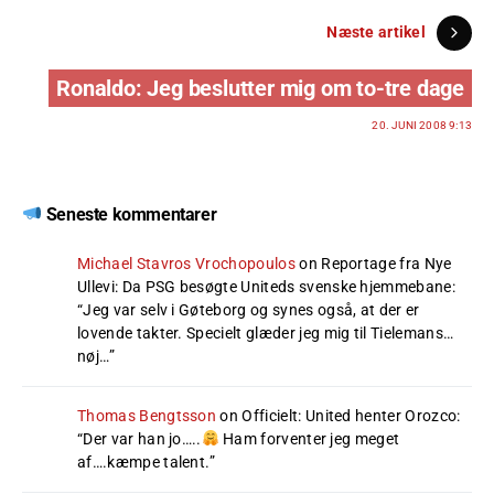
Næste artikel
Ronaldo: Jeg beslutter mig om to-tre dage
20. JUNI 2008 9:13
Seneste kommentarer
Michael Stavros Vrochopoulos
on
Reportage fra Nye
Ullevi: Da PSG besøgte Uniteds svenske hjemmebane
:
“
Jeg var selv i Gøteborg og synes også, at der er
lovende takter. Specielt glæder jeg mig til Tielemans…
nøj…
”
Thomas Bengtsson
on
Officielt: United henter Orozco
:
“
Der var han jo…..
Ham forventer jeg meget
af….kæmpe talent.
”