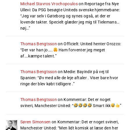
Michael Stavros Vrochopoulos
on
Reportage fra Nye
Ullevi: Da PSG besøgte Uniteds svenske hjemmebane
:
“
Jeg var selv i Gøteborg og synes også, at der er
lovende takter. Specielt glæder jeg mig til Tielemans…
nøj…
”
Thomas Bengtsson
on
Officielt: United henter Orozco
:
“
Der var han jo…..
Ham forventer jeg meget
af….kæmpe talent.
”
Thomas Bengtsson
on
Medie: Bayindir på vej til
Spanien
: “
Øv med alle de leje aftaler . Viser bare hvor
ringe der blev købt tidligere .
”
Thomas Bengtsson
on
Kommentar: Det er noget
svineri, Manchester United
: “
Smart ikk
”
Søren Simonsen
on
Kommentar: Det er noget svineri,
Manchester United
: “
Men lidt komisk at læse den her