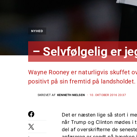
NYHED
– Selvfølgelig er je
Wayne Rooney er naturligvis skuffet o
positivt på sin fremtid på landsholdet.
SKREVET AF
KENNETH NIELSEN
10. OKTOBER 2016 20:37
Det er næsten lige så stort i
når Trump og Clinton mødes i tv
del af overskrifterne de senes
anføreren er sendt på bænken 