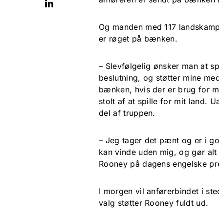
Og manden med 117 landskampe p
er røget på bænken.
– Slevfølgelig ønsker man at s
beslutning, og støtter mine med
bænken, hvis der er brug for mig
stolt af at spille for mit land. 
del af truppen.
– Jeg tager det pænt og er i god
kan vinde uden mig, og gør alt 
Rooney på dagens engelske pr
I morgen vil anførerbindet i st
valg støtter Rooney fuldt ud.