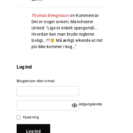
Thomas Bengtsson
on
Kommentar:
Det er noget svineri, Manchester
United
: “
Lige et enkelt spørgsmål…
Hvordan kan man bryde reglerne
lovligt…??
Må ærligt erkende at mit
pis ikke kommer i kog…
”
Log ind
Brugernavn eller e-mail
Adgangskode
Husk mig