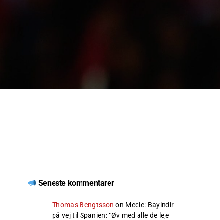
Seneste kommentarer
Thomas Bengtsson
on
Medie: Bayindir
på vej til Spanien
: “
Øv med alle de leje