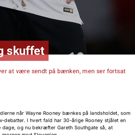
g skuffet
ver at være sendt på bænken, men ser fortsat
 medierne når Wayne Rooney bænkes på landsholdet, som
-debatter. I hvert fald har 30-årige Rooney stjålet en
te dage, og nu bekræfter Gareth Southgate så, at
i morgen mod Slovenien.