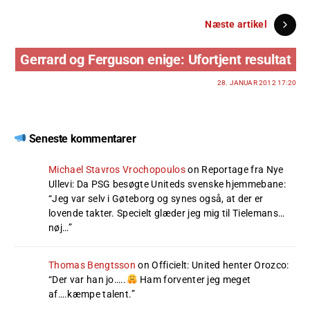
Næste artikel
Gerrard og Ferguson enige: Ufortjent resultat
28. JANUAR 2012 17:20
Seneste kommentarer
Michael Stavros Vrochopoulos
on
Reportage fra Nye
Ullevi: Da PSG besøgte Uniteds svenske hjemmebane
:
“
Jeg var selv i Gøteborg og synes også, at der er
lovende takter. Specielt glæder jeg mig til Tielemans…
nøj…
”
Thomas Bengtsson
on
Officielt: United henter Orozco
:
“
Der var han jo…..
Ham forventer jeg meget
af….kæmpe talent.
”