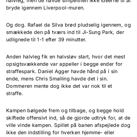
halvleg, men de havde simpelthen ikke ideerne til at
bryde igennem Liverpool-muren.
Og dog. Rafael da Silva brød pludselig igennem, og
smækkede den på tværs ind til Ji-Sung Park, der
udlignede til 1-1 efter 39 minutter.
Anden halvleg fik en halvsløv start, hvor det mest
opsigtsvækkende var appeller i begge ender for
straffespark. Daniel Agger havde hånd på i sin
ende, mens Chris Smalling havde det i sin.
Dommeren mente dog ikke det var nok til et
straffe.
Kampen bølgede frem og tilbage, og begge hold
skiftede offensivt ind, så de gjorde udtryk for, at de
ville vinde kampen. Spillet på banen afspejlede dog
ikke den indstilling for hverken hjemme- eller