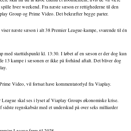
d spille hver weekend. Fra næste sæson er rettighederne til den
aplay Group og Prime Video. Det bekræfter begge parter.
viser næste sæson i alt 38 Premier League-kampe, svarende til én
p med starttidspunkt kl. 13:30. I løbet af en sæson er der dog kun
de 13 kampe i sæsonen er ikke på forhånd aftalt. Det bliver dog
lay.
rime Video, vil fortsat have kommentatorlyd fra Viaplay.
r League skal ses i lyset af Viaplay Groups økonomiske krise.
sidste regnskabsår med et underskud på over seks milliarder
Premier League frem til 2028.