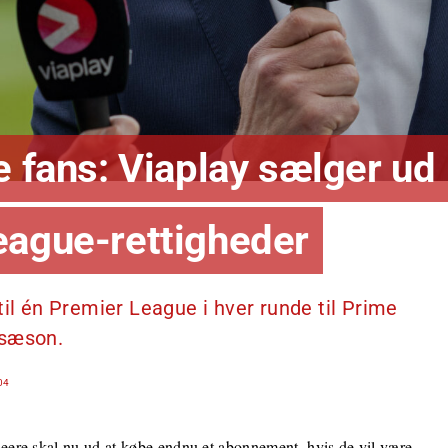
e fans: Viaplay sælger ud
eague-rettigheder
til én Premier League i hver runde til Prime
 sæson.
04
ere skal nu ud at købe endnu et abonnement, hvis de vil være