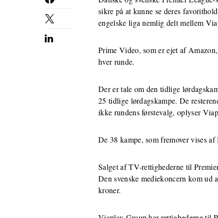
sikre på at kunne se deres favorithol
engelske liga nemlig delt mellem Vi
Prime Video, som er ejet af Amazon, 
hver runde.
Der er tale om den tidlige lørdagskam
25 tidlige lørdagskampe. De resteren
ikke rundens førstevalg, oplyser Viap
De 38 kampe, som fremover vises af P
Salget af TV-rettighederne til Premie
Den svenske mediekoncern kom ud af 
kroner.
Viaplay Group har rettighederne til 