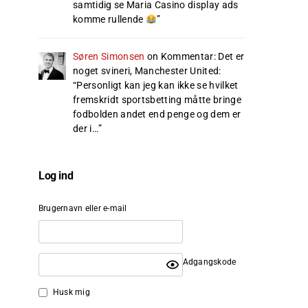
samtidig se Maria Casino display ads
komme rullende
”
Søren Simonsen
on
Kommentar: Det er
noget svineri, Manchester United
:
“
Personligt kan jeg kan ikke se hvilket
fremskridt sportsbetting måtte bringe
fodbolden andet end penge og dem er
der i…
”
Log ind
Brugernavn eller e-mail
Adgangskode
Husk mig