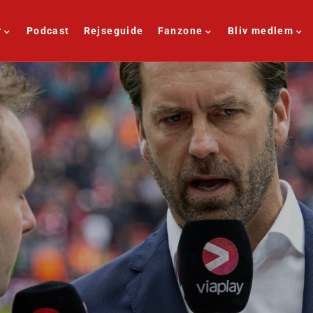
r
Podcast
Rejseguide
Fanzone
Bliv medlem