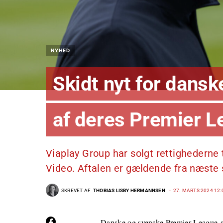
NYHED
Skidt nyt for dansk
af deres Premier L
Viaplay Group har solgt rettighederne 
Video. Aftalen er gældende fra næste
SKREVET AF
THOBIAS LISBY HERMANNSEN
27. MARTS 2024 12:
Danske og svenske Premier League-se