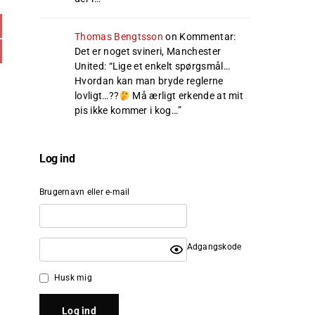
Thomas Bengtsson
on
Kommentar:
Det er noget svineri, Manchester
United
: “
Lige et enkelt spørgsmål…
Hvordan kan man bryde reglerne
lovligt…??
Må ærligt erkende at mit
pis ikke kommer i kog…
”
Log ind
Brugernavn eller e-mail
Adgangskode
Husk mig