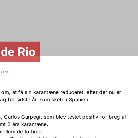
dde Rio
 22:31
 om, at få sin karantæne reduceret, efter der nu er
g fra sidste år, som skete i Spanien.
n, Carlos Gurpegi, som blev testet positiv for brug af
ømt 2 års karantæne.
mellem de to hold.