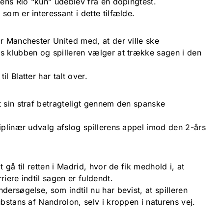
mens Rio “kun” udeblev fra en dopingtest.
som er interessant i dette tilfælde.
r Manchester United med, at der ville ske
s klubben og spilleren vælger at trække sagen i den
l Blatter har talt over.
t sin straf betragteligt gennem den spanske
iplinær udvalg afslog spillerens appel imod den 2-års
t gå til retten i Madrid, hvor de fik medhold i, at
iere indtil sagen er fuldendt.
dersøgelse, som indtil nu har bevist, at spilleren
ubstans af Nandrolon, selv i kroppen i naturens vej.