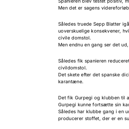
Spanieren blev testet positiv, 
Men det er sagens videreforløb 
Således truede Sepp Blatter igå
uoverskuelige konsekvener, hvi
civile domstol.
Men endnu en gang ser det ud, ti
Således fik spanieren reducere
civildomstol.
Det skete efter det spanske dic
karantæne.
Det fik Gurpegi og klubben til a
Gurpegi kunne fortsætte sin karr
Således har klubbe gang i en un
producerer stoffet, der er en s