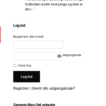
fodbolden andet end penge og dem er
der i…
”
Log ind
Brugernavn eller e-mail
Adgangskode
Husk mig
Registrer
|
Glemt din adgangskode?
Seneste Man Utd nyheder