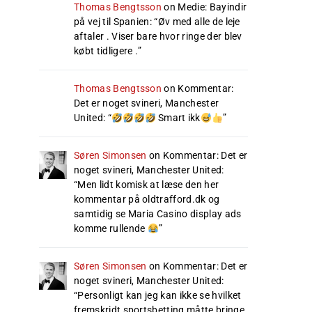
Thomas Bengtsson
on
Medie: Bayindir
på vej til Spanien
: “
Øv med alle de leje
aftaler . Viser bare hvor ringe der blev
købt tidligere .
”
Thomas Bengtsson
on
Kommentar:
Det er noget svineri, Manchester
United
: “
Smart ikk
”
Søren Simonsen
on
Kommentar: Det er
noget svineri, Manchester United
:
“
Men lidt komisk at læse den her
kommentar på oldtrafford.dk og
samtidig se Maria Casino display ads
komme rullende
”
Søren Simonsen
on
Kommentar: Det er
noget svineri, Manchester United
:
“
Personligt kan jeg kan ikke se hvilket
fremskridt sportsbetting måtte bringe