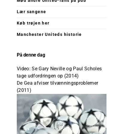
Mød andre United-fans på pub
Lær sangene
Køb trøjen her
Manchester Uniteds historie
På denne dag
Video: Se Gary Neville og Paul Scholes
tage udfordringen op (2014)
De Gea afviser tilvænningsproblemer
(2011)