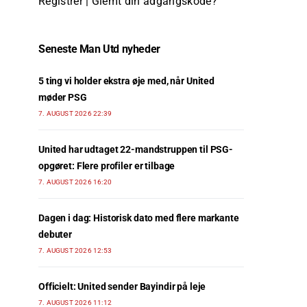
Registrer
|
Glemt din adgangskode?
Seneste Man Utd nyheder
5 ting vi holder ekstra øje med, når United
møder PSG
7. AUGUST 2026 22:39
United har udtaget 22-mandstruppen til PSG-
opgøret: Flere profiler er tilbage
7. AUGUST 2026 16:20
Dagen i dag: Historisk dato med flere markante
debuter
7. AUGUST 2026 12:53
Officielt: United sender Bayindir på leje
7. AUGUST 2026 11:12