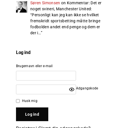
Søren Simonsen
on
Kommentar: Det er
noget svineri, Manchester United
:
“
Personligt kan jeg kan ikke se hvilket
fremskridt sportsbetting måtte bringe
fodbolden andet end penge og dem er
der i…
”
Log ind
Brugernavn eller e-mail
Adgangskode
Husk mig