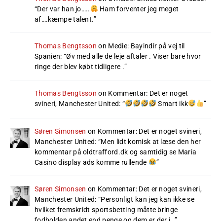
“
Der var han jo…..
Ham forventer jeg meget
af….kæmpe talent.
”
Thomas Bengtsson
on
Medie: Bayindir på vej til
Spanien
: “
Øv med alle de leje aftaler . Viser bare hvor
ringe der blev købt tidligere .
”
Thomas Bengtsson
on
Kommentar: Det er noget
svineri, Manchester United
: “
Smart ikk
”
Søren Simonsen
on
Kommentar: Det er noget svineri,
Manchester United
: “
Men lidt komisk at læse den her
kommentar på oldtrafford.dk og samtidig se Maria
Casino display ads komme rullende
”
Søren Simonsen
on
Kommentar: Det er noget svineri,
Manchester United
: “
Personligt kan jeg kan ikke se
hvilket fremskridt sportsbetting måtte bringe
fodbolden andet end penge og dem er der i…
”