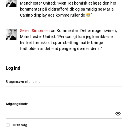
Manchester United
: “
Men lidt komisk at læse den her
kommentar på oldtrafford.dk og samtidig se Maria
Casino display ads komme rullende
”
Søren Simonsen
on
Kommentar: Det er noget svineri,
Manchester United
: “
Personligt kan jeg kan ikke se
hvilket fremskridt sportsbetting måtte bringe
fodbolden andet end penge og dem er der i…
”
Log ind
Brugernavn eller e-mail
Adgangskode
Husk mig