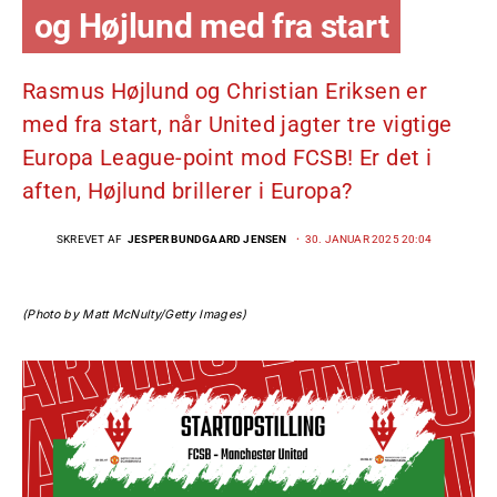
og Højlund med fra start
Rasmus Højlund og Christian Eriksen er
med fra start, når United jagter tre vigtige
Europa League-point mod FCSB! Er det i
aften, Højlund brillerer i Europa?
SKREVET AF
JESPER BUNDGAARD JENSEN
30. JANUAR 2025 20:04
(Photo by Matt McNulty/Getty Images)