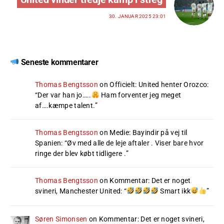
30. JANUAR 2025 23:01
Seneste kommentarer
Thomas Bengtsson
on
Officielt: United henter Orozco
:
“
Der var han jo…..
Ham forventer jeg meget
af….kæmpe talent.
”
Thomas Bengtsson
on
Medie: Bayindir på vej til
Spanien
: “
Øv med alle de leje aftaler . Viser bare hvor
ringe der blev købt tidligere .
”
Thomas Bengtsson
on
Kommentar: Det er noget
svineri, Manchester United
: “
Smart ikk
”
Søren Simonsen
on
Kommentar: Det er noget svineri,