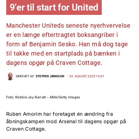
9’er til start for United
Manchester Uniteds seneste nyerhvervelse
er en længe eftertragtet boksangriber i
form af Benjamin Sesko. Han må dog tage
til takke med en startplads på bænken i
dagens opgør på Craven Cottage.
SKREVET AF
STEFFEN JØNSSON
24. AUGUST 2025 16:37
Foto: Robbie Jay Barratt – AMA/Getty Images
Ruben Amorim har foretaget én ændring fra
åbningskampen mod Arsenal til dagens opgør på
Craven Cottage.