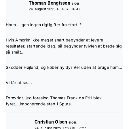
Thomas Bengtsson
siger:
24. august 2025 16:43 kl. 16:43
Hmm….igen ingen rigtig 9er fra start..?
Hvis Amorim ikke meget snart begynder at levere
resultater, startende idag, så begynder tvivlen at brede sig
så småt…
Skodder Højlund, og køber ny dyr 9er uden at bruge ham…
Vi får at se….
Forøvrigt, jeg foreslog Thomas Frank da EtH blev
fyret….imponerende start i Spurs.
Christian Olsen
siger:
24. august 2025 17:27 kl. 17:27