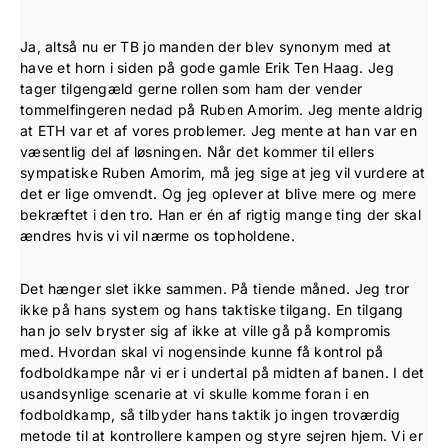
Ja, altså nu er TB jo manden der blev synonym med at
have et horn i siden på gode gamle Erik Ten Haag. Jeg
tager tilgengæld gerne rollen som ham der vender
tommelfingeren nedad på Ruben Amorim. Jeg mente aldrig
at ETH var et af vores problemer. Jeg mente at han var en
væsentlig del af løsningen. Når det kommer til ellers
sympatiske Ruben Amorim, må jeg sige at jeg vil vurdere at
det er lige omvendt. Og jeg oplever at blive mere og mere
bekræftet i den tro. Han er én af rigtig mange ting der skal
ændres hvis vi vil nærme os topholdene.
Det hænger slet ikke sammen. På tiende måned. Jeg tror
ikke på hans system og hans taktiske tilgang. En tilgang
han jo selv bryster sig af ikke at ville gå på kompromis
med. Hvordan skal vi nogensinde kunne få kontrol på
fodboldkampe når vi er i undertal på midten af banen. I det
usandsynlige scenarie at vi skulle komme foran i en
fodboldkamp, så tilbyder hans taktik jo ingen troværdig
metode til at kontrollere kampen og styre sejren hjem. Vi er