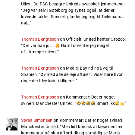
Ullevi: Da PSG besøgte Uniteds svenske hjemmebane
:
“
Jeg var selv i Gøteborg og synes også, at der er
lovende takter. Specielt glæder jeg mig til Tielemans…
nøj…
”
Thomas Bengtsson
on
Officielt: United henter Orozco
:
“
Der var han jo…..
Ham forventer jeg meget
af….kæmpe talent.
”
Thomas Bengtsson
on
Medie: Bayindir på vej til
Spanien
: “
Øv med alle de leje aftaler . Viser bare hvor
ringe der blev købt tidligere .
”
Thomas Bengtsson
on
Kommentar: Det er noget
svineri, Manchester United
: “
Smart ikk
”
Søren Simonsen
on
Kommentar: Det er noget svineri,
Manchester United
: “
Men lidt komisk at læse den her
kommentar på oldtrafford.dk og samtidig se Maria