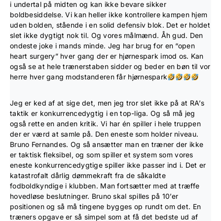
i undertal på midten og kan ikke bevare sikker
boldbesiddelse. Vi kan heller ikke kontrollere kampen hjem
uden bolden, stående i en solid defensiv blok. Det er holdet
slet ikke dygtigt nok til. Og vores målmænd. Åh gud. Den
ondeste joke i mands minde. Jeg har brug for en “open
heart surgery” hver gang der er hjørnespark imod os. Kan
også se at hele trænerstaben sidder og beder en bøn til vor
herre hver gang modstanderen får hjørnespark
Jeg er ked af at sige det, men jeg tror slet ikke på at RA’s
taktik er konkurrencedygtig i en top-liga. Og så må jeg
også rette en anden kritik. Vi har én spiller i hele truppen
der er værd at samle på. Den eneste som holder niveau.
Bruno Fernandes. Og så ansætter man en træner der ikke
er taktisk fleksibel, og som spiller et system som vores
eneste konkurrencedygtige spiller ikke passer ind i. Det er
katastrofalt dårlig dømmekraft fra de såkaldte
fodboldkyndige i klubben. Man fortsætter med at træffe
hovedløse beslutninger. Bruno skal spilles på 10’er
positionen og så må tingene bygges op rundt om det. En
træners opgave er så simpel som at få det bedste ud af