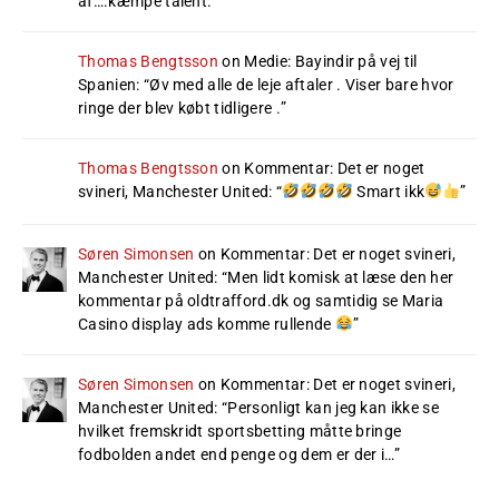
af….kæmpe talent.
”
Thomas Bengtsson
on
Medie: Bayindir på vej til
Spanien
: “
Øv med alle de leje aftaler . Viser bare hvor
ringe der blev købt tidligere .
”
Thomas Bengtsson
on
Kommentar: Det er noget
svineri, Manchester United
: “
Smart ikk
”
Søren Simonsen
on
Kommentar: Det er noget svineri,
Manchester United
: “
Men lidt komisk at læse den her
kommentar på oldtrafford.dk og samtidig se Maria
Casino display ads komme rullende
”
Søren Simonsen
on
Kommentar: Det er noget svineri,
Manchester United
: “
Personligt kan jeg kan ikke se
hvilket fremskridt sportsbetting måtte bringe
fodbolden andet end penge og dem er der i…
”