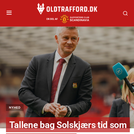
NYHED
Tallene bag Solskjærs tid som