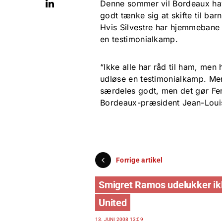
Denne sommer vil Bordeaux have
godt tænke sig at skifte til ba
Hvis Silvestre har hjemmebane 
en testimonialkamp.
“Ikke alle har råd til ham, men h
udløse en testimonialkamp. Me
særdeles godt, men det gør Ferg
Bordeaux-præsident Jean-Louis
Forrige artikel
Smigret Ramos udelukker i
United
13. JUNI 2008 13:09