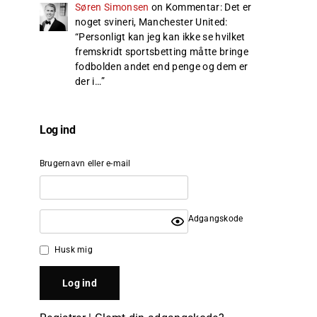
Søren Simonsen
on
Kommentar: Det er
noget svineri, Manchester United
:
“
Personligt kan jeg kan ikke se hvilket
fremskridt sportsbetting måtte bringe
fodbolden andet end penge og dem er
der i…
”
Log ind
Brugernavn eller e-mail
Adgangskode
Husk mig