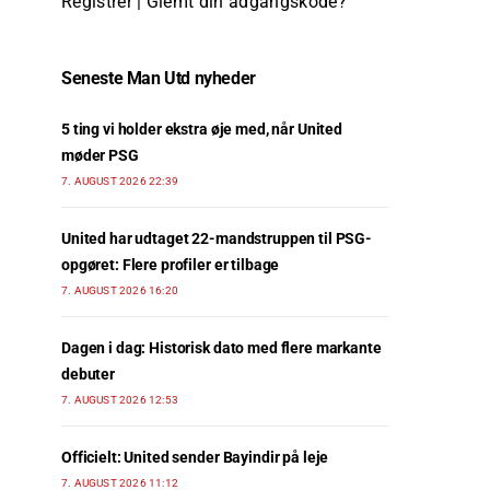
Registrer
|
Glemt din adgangskode?
Seneste Man Utd nyheder
5 ting vi holder ekstra øje med, når United
møder PSG
7. AUGUST 2026 22:39
United har udtaget 22-mandstruppen til PSG-
opgøret: Flere profiler er tilbage
7. AUGUST 2026 16:20
Dagen i dag: Historisk dato med flere markante
debuter
7. AUGUST 2026 12:53
Officielt: United sender Bayindir på leje
7. AUGUST 2026 11:12