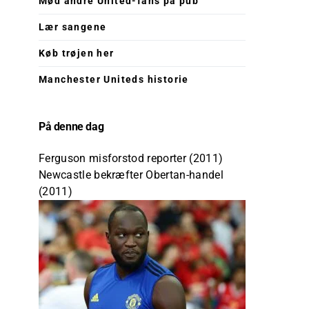
Mød andre United-fans på pub
Lær sangene
Køb trøjen her
Manchester Uniteds historie
På denne dag
Ferguson misforstod reporter (2011)
Newcastle bekræfter Obertan-handel
(2011)