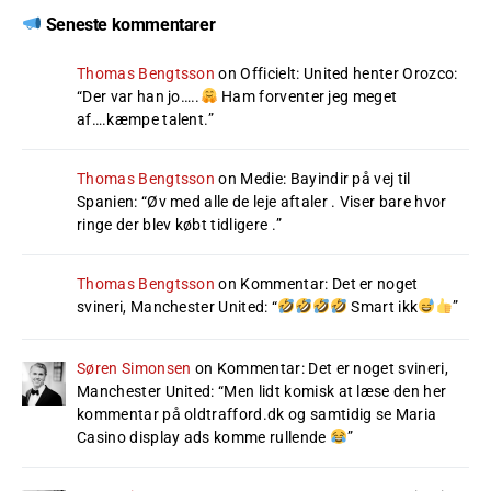
Seneste kommentarer
Thomas Bengtsson
on
Officielt: United henter Orozco
:
“
Der var han jo…..
Ham forventer jeg meget
af….kæmpe talent.
”
Thomas Bengtsson
on
Medie: Bayindir på vej til
Spanien
: “
Øv med alle de leje aftaler . Viser bare hvor
ringe der blev købt tidligere .
”
Thomas Bengtsson
on
Kommentar: Det er noget
svineri, Manchester United
: “
Smart ikk
”
Søren Simonsen
on
Kommentar: Det er noget svineri,
Manchester United
: “
Men lidt komisk at læse den her
kommentar på oldtrafford.dk og samtidig se Maria
Casino display ads komme rullende
”