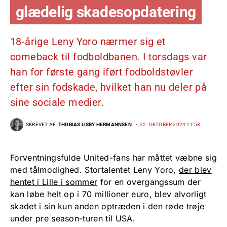
glædelig skadesopdatering
18-årige Leny Yoro nærmer sig et
comeback til fodboldbanen. I torsdags var
han for første gang iført fodboldstøvler
efter sin fodskade, hvilket han nu deler på
sine sociale medier.
SKREVET AF
THOBIAS LISBY HERMANNSEN
22. OKTOBER 2024 11:58
Forventningsfulde United-fans har måttet væbne sig
med tålmodighed. Stortalentet Leny Yoro,
der blev
hentet i Lille i sommer
for en overgangssum der
kan løbe helt op i 70 millioner euro, blev alvorligt
skadet i sin kun anden optræden i den røde trøje
under pre season-turen til USA.