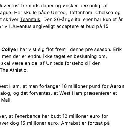
Juventus’ fremtidsplaner og ønsker personligt at
League. Her skulle både United, Tottenham, Chelsea og
t skriver
Teamtalk
. Den 26-årige italiener har kun et år
for vil Juventus angiveligt acceptere et bud på 15
 Collyer
har vist sig flot frem i denne pre season. Erik
, men der er endnu ikke taget en beslutning om,
r skal være en del af Uniteds førstehold i den
The Athletic
.
West Ham, at man forlanger 18 millioner pund for
Aaron
dialog, og det forventes, at West Ham præsenterer et
 Mail
.
ver, at Fenerbahce har budt 12 millioner euro for
ver dog 15 millioner euro. Amrabat er fortsat på