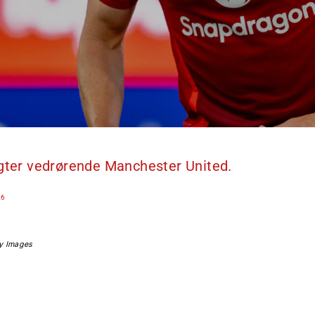
ygter vedrørende Manchester United.
26
ty Images