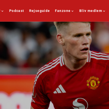
r
Podcast
Rejseguide
Fanzone
Bliv medlem