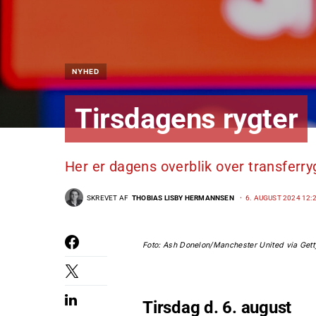
NYHED
Tirsdagens rygter
Her er dagens overblik over transferr
SKREVET AF
THOBIAS LISBY HERMANNSEN
6. AUGUST 2024 12:
Foto: Ash Donelon/Manchester United via Get
Tirsdag d. 6. august