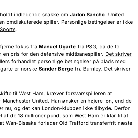
 holdt indledende snakke om
Jadon Sancho
. United
n omdiskuterede spiller. Personlige betingelser er ikke
Sports
.
fjerne fokus fra
Manuel Ugarte
fra PSG, da de to
m en pris for den defensive midtbanespiller.
Det skriver
llers forhandlet personlige betingelser på plads med
 Ugarte er norske
Sander Berge
fra Burnley. Det skriver
kifte til West Ham, kræver forsvarsspilleren at
f Manchester United. Han ønsker en højere løn, end de
r nu, og det kan London-klubben ikke tilbyde. Derfor
 af de 18 millioner pund, som West Ham er klar til at
 at Wan-Bissaka forlader Old Trafford transferfrit næste