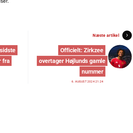
lser.
Næste artikel
 sidste
Officielt: Zirkzee
r fra
overtager Højlunds gamle
nummer
6. AUGUST 2024 21:24