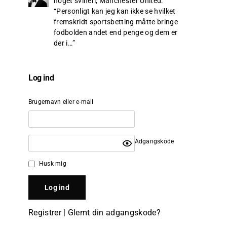
noget svineri, Manchester United
:
“
Personligt kan jeg kan ikke se hvilket
fremskridt sportsbetting måtte bringe
fodbolden andet end penge og dem er
der i…
”
Log ind
Brugernavn eller e-mail
Adgangskode
Husk mig
Registrer
|
Glemt din adgangskode?