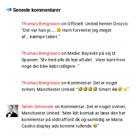
Seneste kommentarer
Thomas Bengtsson
on
Officielt: United henter Orozco
:
“
Der var han jo…..
Ham forventer jeg meget
af….kæmpe talent.
”
Thomas Bengtsson
on
Medie: Bayindir på vej til
Spanien
: “
Øv med alle de leje aftaler . Viser bare hvor
ringe der blev købt tidligere .
”
Thomas Bengtsson
on
Kommentar: Det er noget
svineri, Manchester United
: “
Smart ikk
”
Søren Simonsen
on
Kommentar: Det er noget svineri,
Manchester United
: “
Men lidt komisk at læse den her
kommentar på oldtrafford.dk og samtidig se Maria
Casino display ads komme rullende
”