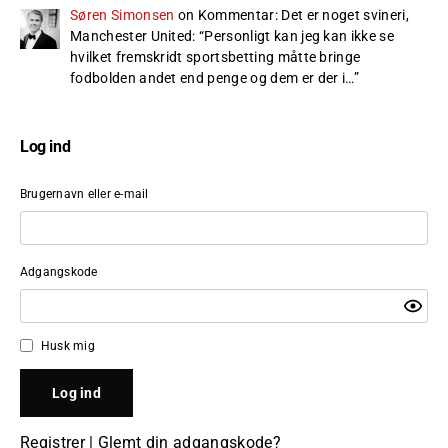
Søren Simonsen
on
Kommentar: Det er noget svineri,
Manchester United
: “
Personligt kan jeg kan ikke se
hvilket fremskridt sportsbetting måtte bringe
fodbolden andet end penge og dem er der i…
”
Log ind
Brugernavn eller e-mail
Adgangskode
Husk mig
Registrer
|
Glemt din adgangskode?