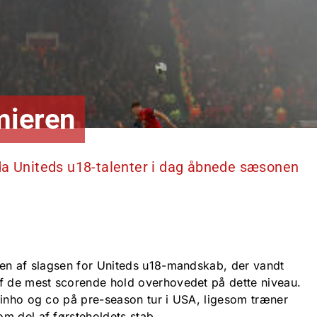
mieren
da Uniteds u18-talenter i dag åbnede sæsonen
 en af slagsen for Uniteds u18-mandskab, der vandt
f de mest scorende hold overhovedet på dette niveau.
rinho og co på pre-season tur i USA, ligesom træner
m del af førsteholdets stab.