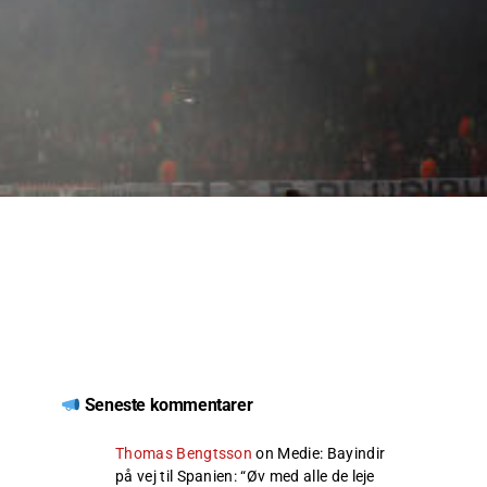
Seneste kommentarer
Thomas Bengtsson
on
Medie: Bayindir
på vej til Spanien
: “
Øv med alle de leje