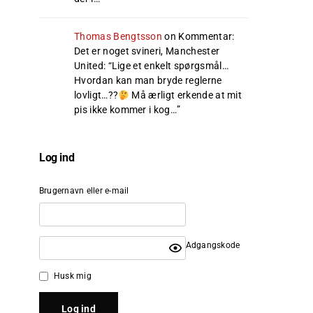
Thomas Bengtsson
on
Kommentar:
Det er noget svineri, Manchester
United
: “
Lige et enkelt spørgsmål…
Hvordan kan man bryde reglerne
lovligt…??
Må ærligt erkende at mit
pis ikke kommer i kog…
”
Log ind
Brugernavn eller e-mail
Adgangskode
Husk mig