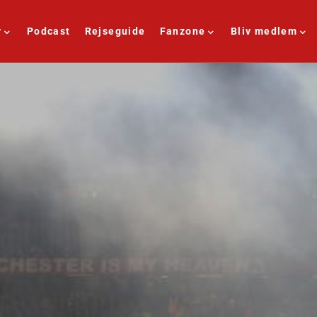
r
Podcast
Rejseguide
Fanzone
Bliv medlem