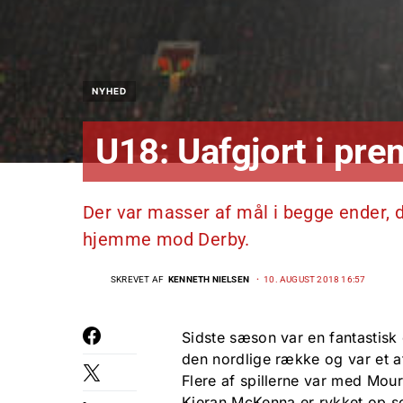
NYHED
U18: Uafgjort i pre
Der var masser af mål i begge ender, 
hjemme mod Derby.
SKREVET AF
KENNETH NIELSEN
10. AUGUST 2018 16:57
Sidste sæson var en fantastisk
den nordlige række og var et a
Flere af spillerne var med Mou
Kieran McKenna er rykket op so