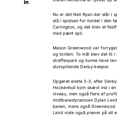
Nu er det Neil Ryan der står i 
stå i spidsen for holdet i den
Carrington, og det blev et fes
med pænt spil.
Mason Greenwood var forrygen
og torden. To mål blev det til
straffespark og kunne have lave
storspillende Derby-keeper.
Opgøret endte 3-3, efter Derby 
Hockenhull kom skævt ind i en 
niveau, men også flere af profi
midtbanedynamoen Dylan Levitt
banen, mens også Greenwood o
Laird viste også prøver på sit 