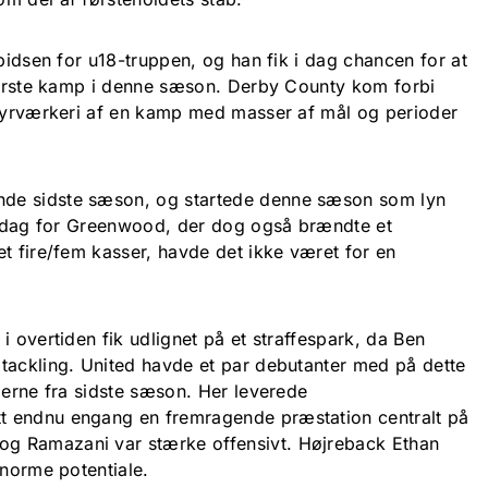
spidsen for u18-truppen, og han fik i dag chancen for at
 første kamp i denne sæson. Derby County kom forbi
tfyrværkeri af en kamp med masser af mål og perioder
de sidste sæson, og startede denne sæson som lyn
 i dag for Greenwood, der dog også brændte et
t fire/fem kasser, havde det ikke været for en
i overtiden fik udlignet på et straffespark, da Ben
tackling. United havde et par debutanter med på dette
lerne fra sidste sæson. Her leverede
 endnu engang en fremragende præstation centralt på
g Ramazani var stærke offensivt. Højreback Ethan
enorme potentiale.