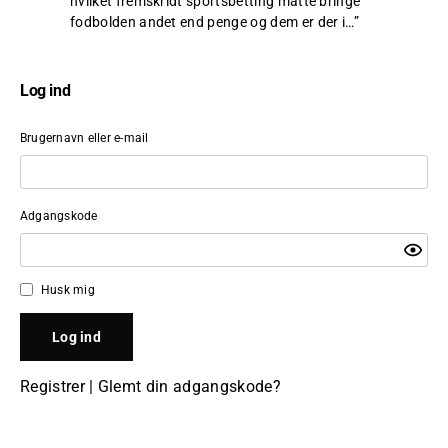
hvilket fremskridt sportsbetting måtte bringe
fodbolden andet end penge og dem er der i…
”
Log ind
Brugernavn eller e-mail
Adgangskode
Husk mig
Registrer
|
Glemt din adgangskode?