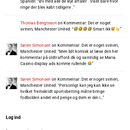
Spanien
: “
Øv med alle de leje aftaler . Viser bare hvor
ringe der blev købt tidligere .
”
Thomas Bengtsson
on
Kommentar: Det er noget
svineri, Manchester United
: “
Smart ikk
”
Søren Simonsen
on
Kommentar: Det er noget svineri,
Manchester United
: “
Men lidt komisk at læse den her
kommentar på oldtrafford.dk og samtidig se Maria
Casino display ads komme rullende
”
Søren Simonsen
on
Kommentar: Det er noget svineri,
Manchester United
: “
Personligt kan jeg kan ikke se
hvilket fremskridt sportsbetting måtte bringe
fodbolden andet end penge og dem er der i…
”
Log ind