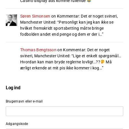
Casino display ads komme rullende
”
Søren Simonsen
on
Kommentar: Det er noget svineri,
Manchester United
: “
Personligt kan jeg kan ikke se
hvilket fremskridt sportsbetting måtte bringe
fodbolden andet end penge og dem er der i…
”
Thomas Bengtsson
on
Kommentar: Det er noget
svineri, Manchester United
: “
Lige et enkelt spørgsmål…
Hvordan kan man bryde reglerne lovligt…??
Må
ærligt erkende at mit pis ikke kommer i kog…
”
Log ind
Brugernavn eller e-mail
Adgangskode