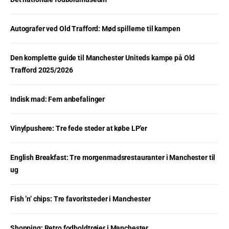
Autografer ved Old Trafford: Mød spillerne til kampen
Den komplette guide til Manchester Uniteds kampe på Old
Trafford 2025/2026
Indisk mad: Fem anbefalinger
Vinylpushere: Tre fede steder at købe LP’er
English Breakfast: Tre morgenmadsrestauranter i Manchester til
ug
Fish ’n’ chips: Tre favoritsteder i Manchester
Shopping: Retro fodboldtrøjer i Manchester