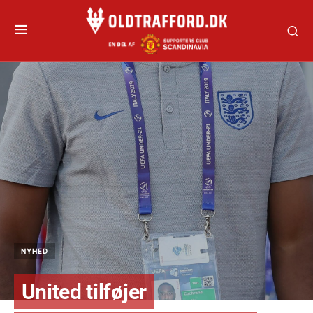
NYHED
United tilføjer