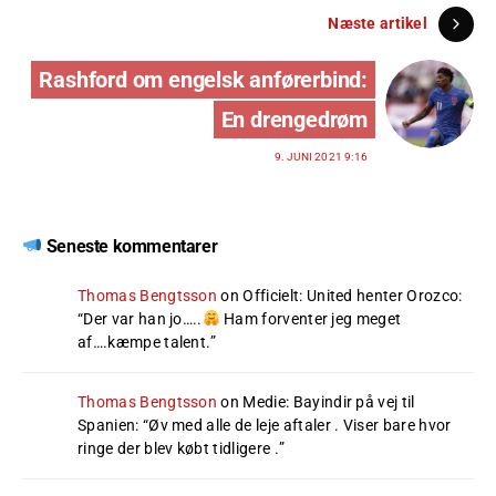
Næste artikel
Rashford om engelsk anførerbind:
En drengedrøm
9. JUNI 2021 9:16
Seneste kommentarer
Thomas Bengtsson
on
Officielt: United henter Orozco
:
“
Der var han jo…..
Ham forventer jeg meget
af….kæmpe talent.
”
Thomas Bengtsson
on
Medie: Bayindir på vej til
Spanien
: “
Øv med alle de leje aftaler . Viser bare hvor
ringe der blev købt tidligere .
”