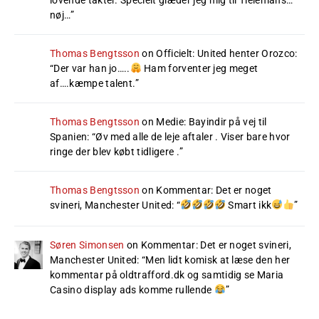
nøj…
”
Thomas Bengtsson
on
Officielt: United henter Orozco
:
“
Der var han jo…..
Ham forventer jeg meget
af….kæmpe talent.
”
Thomas Bengtsson
on
Medie: Bayindir på vej til
Spanien
: “
Øv med alle de leje aftaler . Viser bare hvor
ringe der blev købt tidligere .
”
Thomas Bengtsson
on
Kommentar: Det er noget
svineri, Manchester United
: “
Smart ikk
”
Søren Simonsen
on
Kommentar: Det er noget svineri,
Manchester United
: “
Men lidt komisk at læse den her
kommentar på oldtrafford.dk og samtidig se Maria
Casino display ads komme rullende
”