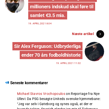
millioners indskud skal føre til
samlet €3.5 mia.
19. APRIL 2021 8:04
Næste artikel
Sir Alex Ferguson: Udbryderliga
ender 70 års fodboldhistorie
19. APRIL 2021 11:02
Seneste kommentarer
Michael Stavros Vrochopoulos
on
Reportage fra Nye
Ullevi: Da PSG besøgte Uniteds svenske hjemmebane
:
“
Jeg var selv i Gøteborg og synes også, at der er
lovende takter. Specielt glæder jeg mig til Tielemans…