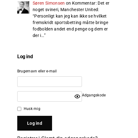
Søren Simonsen
on
Kommentar: Det er
noget svineri, Manchester United
:
“
Personligt kan jeg kan ikke se hvilket
fremskridt sportsbetting måtte bringe
fodbolden andet end penge og dem er
der i…
”
Log ind
Brugernavn eller e-mail
Adgangskode
Husk mig