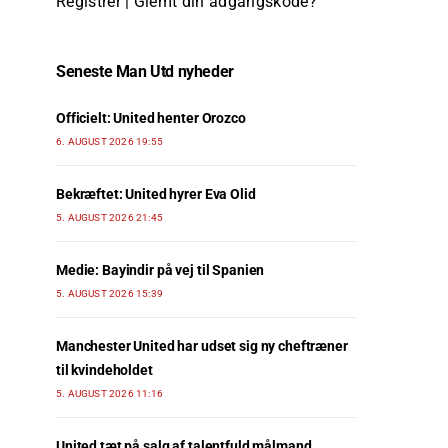
Registrer
|
Glemt din adgangskode?
Seneste Man Utd nyheder
Officielt: United henter Orozco
6. AUGUST 2026 19:55
Bekræftet: United hyrer Eva Olid
5. AUGUST 2026 21:45
Medie: Bayindir på vej til Spanien
5. AUGUST 2026 15:39
Manchester United har udset sig ny cheftræner
til kvindeholdet
5. AUGUST 2026 11:16
United tæt på salg af talentfuld målmand