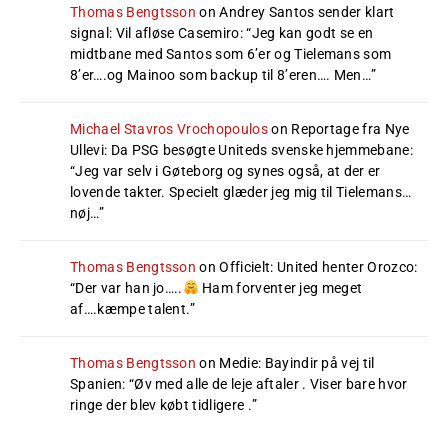
Thomas Bengtsson
on
Andrey Santos sender klart
signal: Vil afløse Casemiro
: “
Jeg kan godt se en
midtbane med Santos som 6’er og Tielemans som
8’er….og Mainoo som backup til 8’eren…. Men…
”
Michael Stavros Vrochopoulos
on
Reportage fra Nye
Ullevi: Da PSG besøgte Uniteds svenske hjemmebane
:
“
Jeg var selv i Gøteborg og synes også, at der er
lovende takter. Specielt glæder jeg mig til Tielemans…
nøj…
”
Thomas Bengtsson
on
Officielt: United henter Orozco
:
“
Der var han jo…..
Ham forventer jeg meget
af….kæmpe talent.
”
Thomas Bengtsson
on
Medie: Bayindir på vej til
Spanien
: “
Øv med alle de leje aftaler . Viser bare hvor
ringe der blev købt tidligere .
”