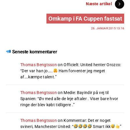
Næste artikel
Omkamp i FA Cuppen fastsat
26. JANUAR 2015 13:16
Seneste kommentarer
Thomas Bengtsson
on
Officielt: United henter Orozco
:
“
Der var han jo…..
Ham forventer jeg meget
af….kæmpe talent.
”
Thomas Bengtsson
on
Medie: Bayindir på vej til
Spanien
: “
Øv med alle de leje aftaler . Viser bare hvor
ringe der blev købt tidligere .
”
Thomas Bengtsson
on
Kommentar: Det er noget
svineri, Manchester United
: “
Smart ikk
”