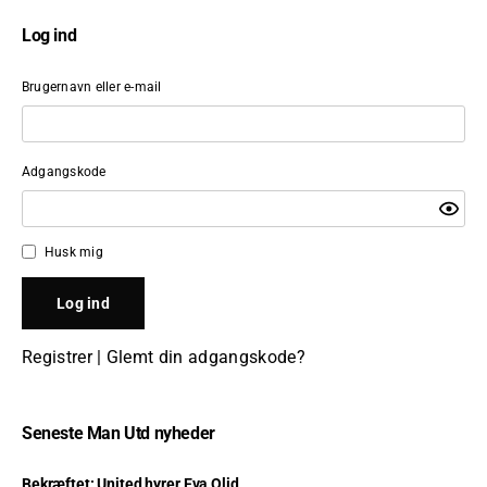
Log ind
Brugernavn eller e-mail
Adgangskode
Husk mig
Registrer
|
Glemt din adgangskode?
Seneste Man Utd nyheder
Bekræftet: United hyrer Eva Olid