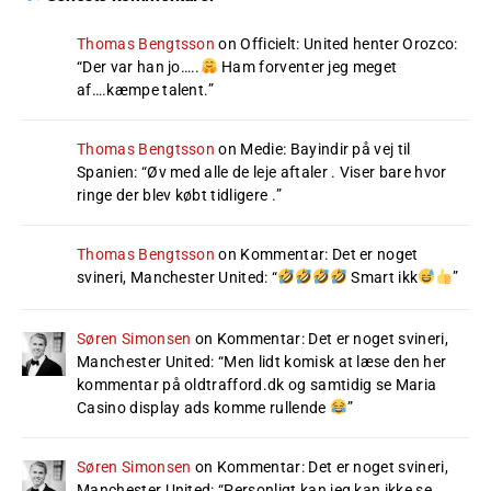
Thomas Bengtsson
on
Officielt: United henter Orozco
:
“
Der var han jo…..
Ham forventer jeg meget
af….kæmpe talent.
”
Thomas Bengtsson
on
Medie: Bayindir på vej til
Spanien
: “
Øv med alle de leje aftaler . Viser bare hvor
ringe der blev købt tidligere .
”
Thomas Bengtsson
on
Kommentar: Det er noget
svineri, Manchester United
: “
Smart ikk
”
Søren Simonsen
on
Kommentar: Det er noget svineri,
Manchester United
: “
Men lidt komisk at læse den her
kommentar på oldtrafford.dk og samtidig se Maria
Casino display ads komme rullende
”
Søren Simonsen
on
Kommentar: Det er noget svineri,
Manchester United
: “
Personligt kan jeg kan ikke se