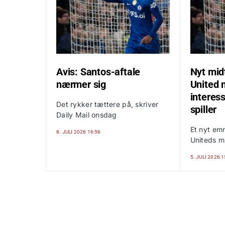
Avis: Santos-aftale
Nyt mi
nærmer sig
United 
interess
Det rykker tættere på, skriver
spiller
Daily Mail onsdag
Et nyt em
8. JULI 2026 16:56
Uniteds m
5. JULI 2026 1