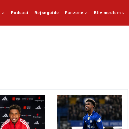
r
Podcast
Rejseguide
Fanzone
Bliv medlem