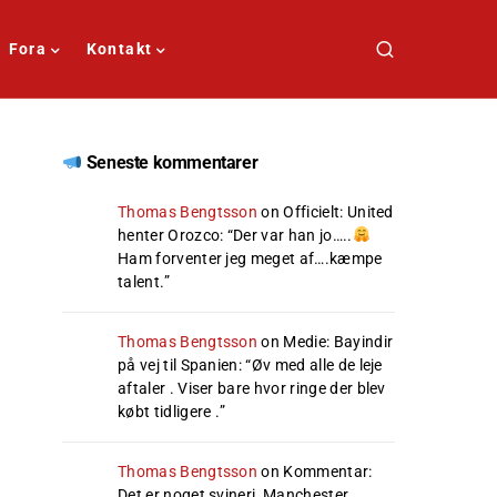
Fora
Kontakt
Seneste kommentarer
Thomas Bengtsson
on
Officielt: United
henter Orozco
: “
Der var han jo…..
Ham forventer jeg meget af….kæmpe
talent.
”
Thomas Bengtsson
on
Medie: Bayindir
på vej til Spanien
: “
Øv med alle de leje
aftaler . Viser bare hvor ringe der blev
købt tidligere .
”
Thomas Bengtsson
on
Kommentar:
Det er noget svineri, Manchester