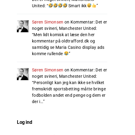
United
: “
Smart ikk
”
Søren Simonsen
on
Kommentar: Det er
noget svineri, Manchester United
:
“
Men lidt komisk at læse den her
kommentar på oldtrafford.dk og
samtidig se Maria Casino display ads
komme rullende
”
Søren Simonsen
on
Kommentar: Det er
noget svineri, Manchester United
:
“
Personligt kan jeg kan ikke se hvilket
fremskridt sportsbetting måtte bringe
fodbolden andet end penge og dem er
der i…
”
Log ind