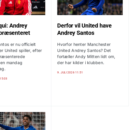
qui: Andrey
Derfor vil United have
præsenteret
Andrey Santos
tos er nu officielt
Hvorfor henter Manchester
 United spiller, efter
United Andrey Santos? Det
præsenterede
fortæller Andy Mitten lidt om,
eren mandag
der har kilder i klubben.
ag.
9. JULI 2026 11:51
 15:03