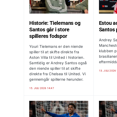
Historie: Tielemans og
Estou a
Santos går i store
Santos 
spilleres fodspor
Andrey San
Manchester
Youri Tielemans er den niende
klubben 
spiller til at skifte direkte fra
brasilian
Aston Villa til United i historien.
eftermidd
Samtidig er Andrey Santos også
den niende spiller til at skifte
13. JULI 2026
direkte fra Chelsea til United. Vi
gennemgår spillerne herunder.
15. JULI 2026 14:47