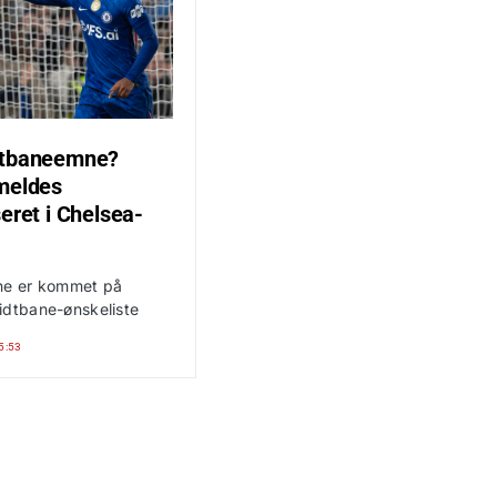
dtbaneemne?
meldes
eret i Chelsea-
ne er kommet på
idtbane-ønskeliste
5:53