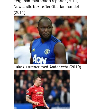
Ferguson misforstod reporter (2011)
Newcastle bekræfter Obertan-handel
(2011)
Lukaku træner med Anderlecht (2019)