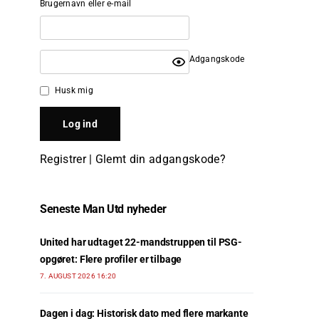
Brugernavn eller e-mail
Adgangskode
Husk mig
Registrer
|
Glemt din adgangskode?
Seneste Man Utd nyheder
United har udtaget 22-mandstruppen til PSG-
opgøret: Flere profiler er tilbage
7. AUGUST 2026 16:20
Dagen i dag: Historisk dato med flere markante