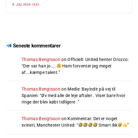
8. JULI 2024 13:31
Seneste kommentarer
Thomas Bengtsson
on
Officielt: United henter Orozco
:
“
Der var han jo…..
Ham forventer jeg meget
af….kæmpe talent.
”
Thomas Bengtsson
on
Medie: Bayindir på vej til
Spanien
: “
Øv med alle de leje aftaler . Viser bare hvor
ringe der blev købt tidligere .
”
Thomas Bengtsson
on
Kommentar: Det er noget
svineri, Manchester United
: “
Smart ikk
”