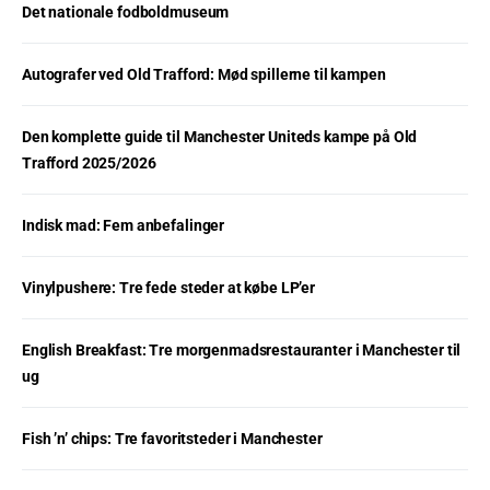
Det nationale fodboldmuseum
Autografer ved Old Trafford: Mød spillerne til kampen
Den komplette guide til Manchester Uniteds kampe på Old
Trafford 2025/2026
Indisk mad: Fem anbefalinger
Vinylpushere: Tre fede steder at købe LP’er
English Breakfast: Tre morgenmadsrestauranter i Manchester til
ug
Fish ’n’ chips: Tre favoritsteder i Manchester