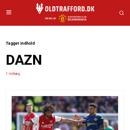
Tagget indhold
DAZN
1 indlæg