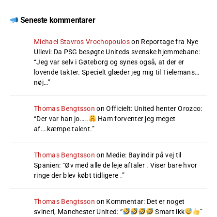
Seneste kommentarer
Michael Stavros Vrochopoulos
on
Reportage fra Nye
Ullevi: Da PSG besøgte Uniteds svenske hjemmebane
:
“
Jeg var selv i Gøteborg og synes også, at der er
lovende takter. Specielt glæder jeg mig til Tielemans…
nøj…
”
Thomas Bengtsson
on
Officielt: United henter Orozco
:
“
Der var han jo…..
Ham forventer jeg meget
af….kæmpe talent.
”
Thomas Bengtsson
on
Medie: Bayindir på vej til
Spanien
: “
Øv med alle de leje aftaler . Viser bare hvor
ringe der blev købt tidligere .
”
Thomas Bengtsson
on
Kommentar: Det er noget
svineri, Manchester United
: “
Smart ikk
”