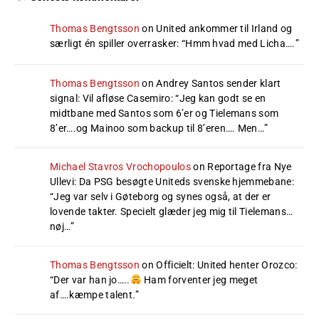
Thomas Bengtsson
on
United ankommer til Irland og
særligt én spiller overrasker
: “
Hmm hvad med Licha….
”
Thomas Bengtsson
on
Andrey Santos sender klart
signal: Vil afløse Casemiro
: “
Jeg kan godt se en
midtbane med Santos som 6’er og Tielemans som
8’er….og Mainoo som backup til 8’eren…. Men…
”
Michael Stavros Vrochopoulos
on
Reportage fra Nye
Ullevi: Da PSG besøgte Uniteds svenske hjemmebane
:
“
Jeg var selv i Gøteborg og synes også, at der er
lovende takter. Specielt glæder jeg mig til Tielemans…
nøj…
”
Thomas Bengtsson
on
Officielt: United henter Orozco
:
“
Der var han jo…..
Ham forventer jeg meget
af….kæmpe talent.
”