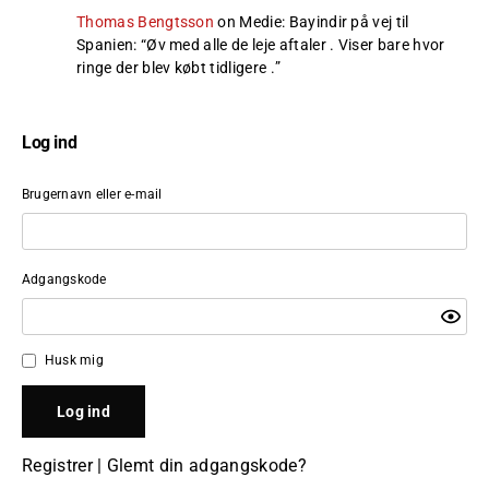
Thomas Bengtsson
on
Medie: Bayindir på vej til
Spanien
: “
Øv med alle de leje aftaler . Viser bare hvor
ringe der blev købt tidligere .
”
Log ind
Brugernavn eller e-mail
Adgangskode
Husk mig
Registrer
|
Glemt din adgangskode?