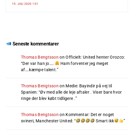
15. JULI 2020 1:01
Seneste kommentarer
Thomas Bengtsson
on
Officielt: United henter Orozco
:
“
Der var han jo…..
Ham forventer jeg meget
af….kæmpe talent.
”
Thomas Bengtsson
on
Medie: Bayindir på vej til
Spanien
: “
Øv med alle de leje aftaler . Viser bare hvor
ringe der blev købt tidligere .
”
Thomas Bengtsson
on
Kommentar: Det er noget
svineri, Manchester United
: “
Smart ikk
”