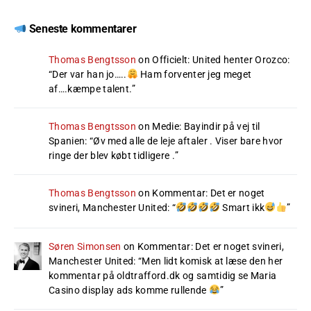
Seneste kommentarer
Thomas Bengtsson
on
Officielt: United henter Orozco
:
“
Der var han jo…..
Ham forventer jeg meget
af….kæmpe talent.
”
Thomas Bengtsson
on
Medie: Bayindir på vej til
Spanien
: “
Øv med alle de leje aftaler . Viser bare hvor
ringe der blev købt tidligere .
”
Thomas Bengtsson
on
Kommentar: Det er noget
svineri, Manchester United
: “
Smart ikk
”
Søren Simonsen
on
Kommentar: Det er noget svineri,
Manchester United
: “
Men lidt komisk at læse den her
kommentar på oldtrafford.dk og samtidig se Maria
Casino display ads komme rullende
”