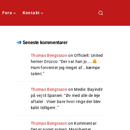
Fora
Kontakt
Seneste kommentarer
Thomas Bengtsson
on
Officielt: United
henter Orozco
: “
Der var han jo…..
Ham forventer jeg meget af….kæmpe
talent.
”
Thomas Bengtsson
on
Medie: Bayindir
på vej til Spanien
: “
Øv med alle de leje
aftaler . Viser bare hvor ringe der blev
købt tidligere .
”
Thomas Bengtsson
on
Kommentar:
Det er noget svineri, Manchester