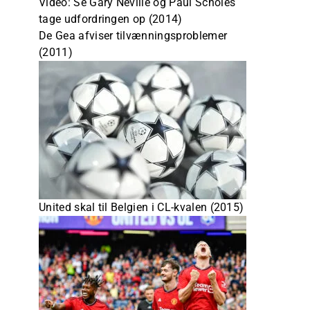
Video: Se Gary Neville og Paul Scholes
tage udfordringen op (2014)
De Gea afviser tilvænningsproblemer
(2011)
United skal til Belgien i CL-kvalen (2015)