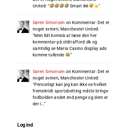
United
: “
Smart ikk
”
Søren Simonsen
on
Kommentar: Det er
noget svineri, Manchester United
:
“
Men lidt komisk at læse den her
kommentar på oldtrafford.dk og
samtidig se Maria Casino display ads
komme rullende
”
Søren Simonsen
on
Kommentar: Det er
noget svineri, Manchester United
:
“
Personligt kan jeg kan ikke se hvilket
fremskridt sportsbetting måtte bringe
fodbolden andet end penge og dem er
der i…
”
Log ind