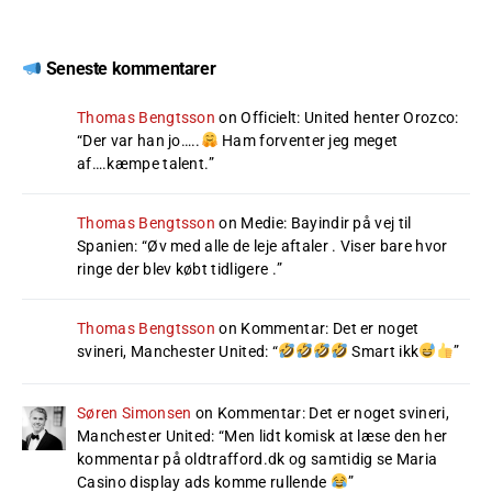
Seneste kommentarer
Thomas Bengtsson
on
Officielt: United henter Orozco
:
“
Der var han jo…..
Ham forventer jeg meget
af….kæmpe talent.
”
Thomas Bengtsson
on
Medie: Bayindir på vej til
Spanien
: “
Øv med alle de leje aftaler . Viser bare hvor
ringe der blev købt tidligere .
”
Thomas Bengtsson
on
Kommentar: Det er noget
svineri, Manchester United
: “
Smart ikk
”
Søren Simonsen
on
Kommentar: Det er noget svineri,
Manchester United
: “
Men lidt komisk at læse den her
kommentar på oldtrafford.dk og samtidig se Maria
Casino display ads komme rullende
”